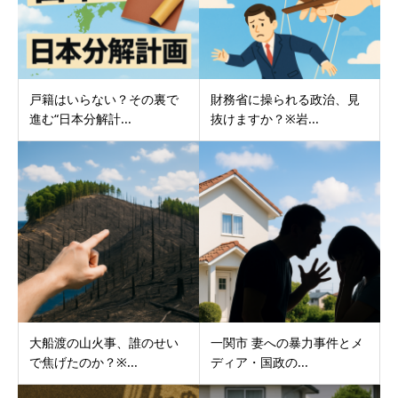
戸籍はいらない？その裏で
財務省に操られる政治、見
進む“日本分解計...
抜けますか？※岩...
大船渡の山火事、誰のせい
一関市 妻への暴力事件とメ
で焦げたのか？※...
ディア・国政の...