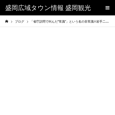
盛岡広域タウン情報 盛岡観光
ブログ
「省庁訪問で叫んだ“常識”」という名の非常識※岩手二次日報