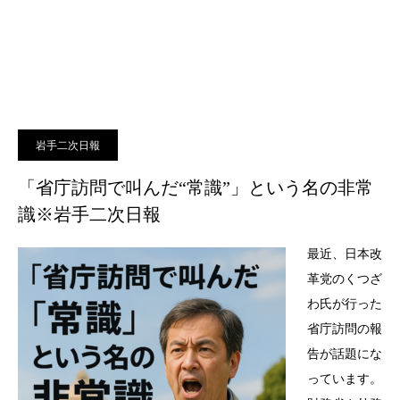
岩手二次日報
「省庁訪問で叫んだ“常識”」という名の非常
識※岩手二次日報
最近、日本改
革党のくつざ
わ氏が行った
省庁訪問の報
告が話題にな
っています。