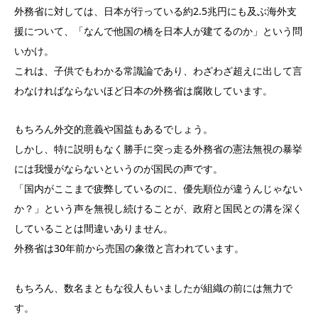
外務省に対しては、日本が行っている約2.5兆円にも及ぶ海外支
援について、「なんで他国の橋を日本人が建てるのか」という問
いかけ。
これは、子供でもわかる常識論であり、わざわざ超えに出して言
わなければならないほど日本の外務省は腐敗しています。
もちろん外交的意義や国益もあるでしょう。
しかし、特に説明もなく勝手に突っ走る外務省の憲法無視の暴挙
には我慢がならないというのが国民の声です。
「国内がここまで疲弊しているのに、優先順位が違うんじゃない
か？」という声を無視し続けることが、政府と国民との溝を深く
していることは間違いありません。
外務省は30年前から売国の象徴と言われています。
もちろん、数名まともな役人もいましたが組織の前には無力で
す。