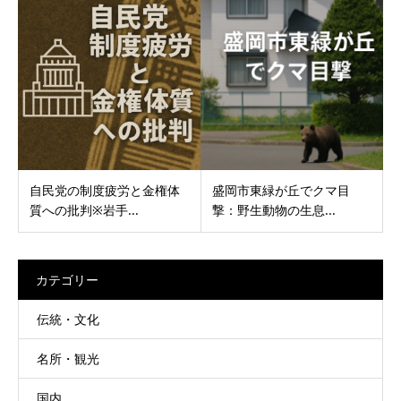
自民党の制度疲労と金権体
盛岡市東緑が丘でクマ目
質への批判※岩手...
撃：野生動物の生息...
カテゴリー
伝統・文化
名所・観光
国内