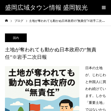
盛岡広域タウン情報 盛岡観光
ブログ
土地が奪われても動かぬ日本政府の“無責任”※岩手二次日報
国内
土地が奪われても動かぬ日本政府の“無責
任”※岩手二次日報
日本の土地
が、じわじわ
と外国人に買
われ続けてい
ます。しかも
「重要土地」
ではないから