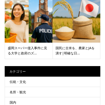
盛岡スーパー侵入事件に見
国民に古米を、農家とJAを
る大学と政府のズ...
潰す|明確な日...
カテゴリー
伝統・文化
名所・観光
国内