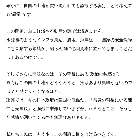
確かに、自国の土地が買い漁られても静観する姿は、どう考えて
も“異常”です。
この問題、単に経済や不動産の話では済みません。
水源地のようなインフラ周辺、農地、海岸線——国家の安全保障
にも直結する領域が、知らぬ間に他国資本に渡ってしまうことだ
ってあるわけです。
そしてさらに問題なのは、その背後にある“政治の鈍感さ”。
政府はこの国の土地がどうなろうと、実はあまり興味がないので
は？と勘ぐりたくなるほど。
論評では「今の日本政府は某国の傀儡だ」「与党の背後にいる連
中も売国奴」と強烈に非難していますが、正直なところ、そうし
た感情が湧いてくるのも無理はありません。
私たち国民は、もう少しこの問題に目を向けるべきです。