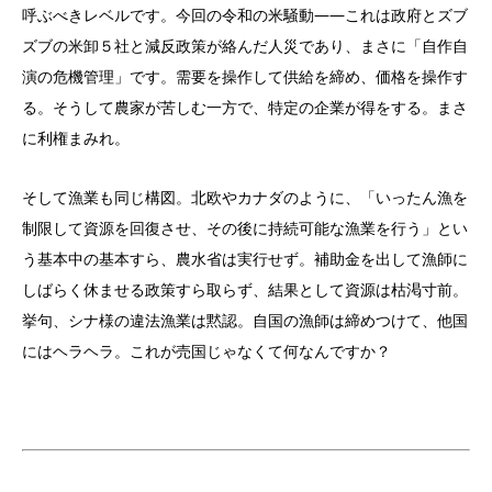
呼ぶべきレベルです。今回の令和の米騒動――これは政府とズブ
ズブの米卸５社と減反政策が絡んだ人災であり、まさに「自作自
演の危機管理」です。需要を操作して供給を締め、価格を操作す
る。そうして農家が苦しむ一方で、特定の企業が得をする。まさ
に利権まみれ。
そして漁業も同じ構図。北欧やカナダのように、「いったん漁を
制限して資源を回復させ、その後に持続可能な漁業を行う」とい
う基本中の基本すら、農水省は実行せず。補助金を出して漁師に
しばらく休ませる政策すら取らず、結果として資源は枯渇寸前。
挙句、シナ様の違法漁業は黙認。自国の漁師は締めつけて、他国
にはヘラヘラ。これが売国じゃなくて何なんですか？