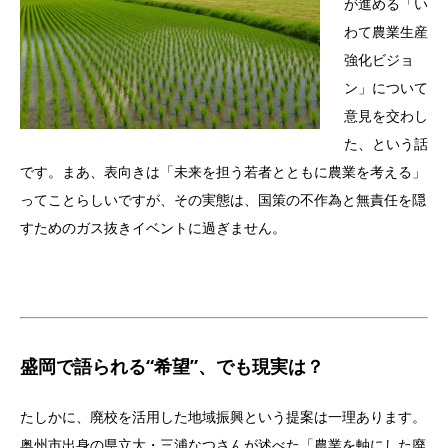
が進める「い
わて農業生産
強化ビジョ
ン」について
意見を交わし
た、という話
です。まあ、表向きは「未来を担う若者とともに農業を考える」
ってことらしいですが、その実態は、国策の不作為と無責任を隠
すためのガス抜きイベントに過ぎません。
盛岡で語られる“希望”、でも現実は？
たしかに、廃校を活用した地域振興という提案は一理あります。
奥州市出身の県立大・三浦なつさんが述べた「農業を軸にした廃