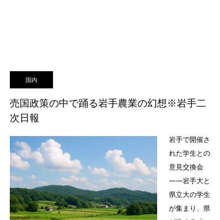
国内
売国政策の中で踊る岩手農業の幻想※岩手二
次日報
岩手で開催さ
れた学生との
意見交換会
――岩手大と
県立大の学生
が集まり、県