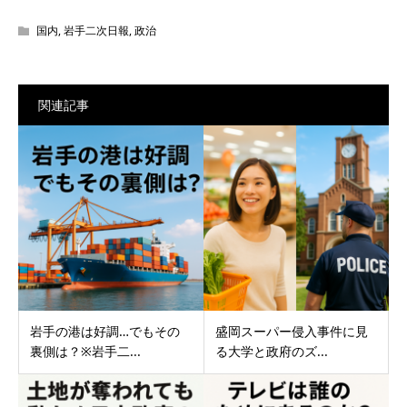
国内
,
岩手二次日報
,
政治
関連記事
岩手の港は好調…でもその
盛岡スーパー侵入事件に見
裏側は？※岩手二...
る大学と政府のズ...