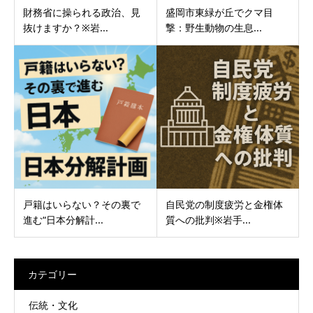
財務省に操られる政治、見
盛岡市東緑が丘でクマ目
抜けますか？※岩...
撃：野生動物の生息...
戸籍はいらない？その裏で
自民党の制度疲労と金権体
進む“日本分解計...
質への批判※岩手...
カテゴリー
伝統・文化