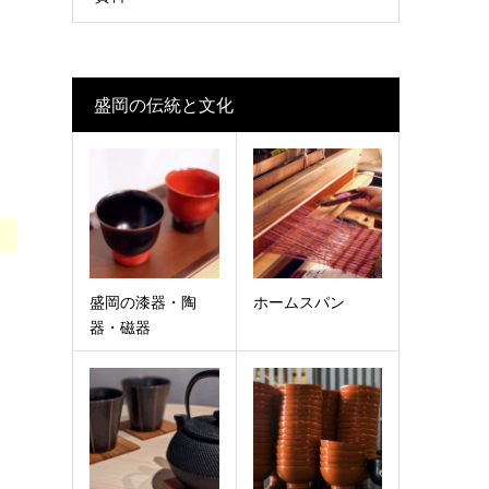
盛岡の伝統と文化
盛岡の漆器・陶
ホームスパン
器・磁器