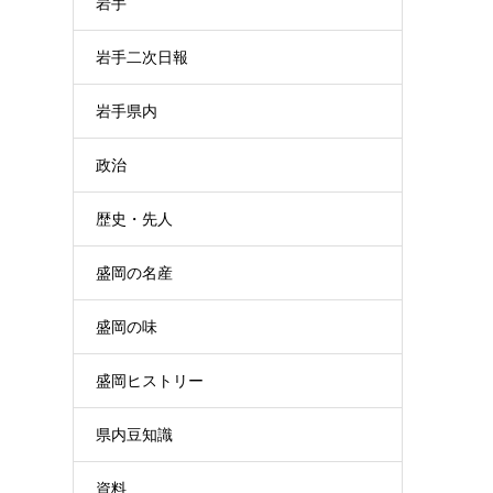
岩手
岩手二次日報
岩手県内
政治
歴史・先人
盛岡の名産
盛岡の味
盛岡ヒストリー
県内豆知識
資料