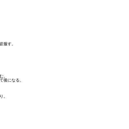
皆服す。
む。
て後になる。
り。