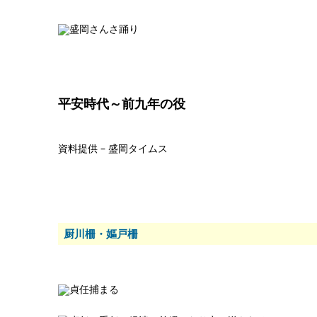
平安時代～前九年の役
資料提供 – 盛岡タイムス
厨川柵・嫗戸柵