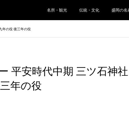
名所・観光
伝統・文化
盛岡の名
九年の役 後三年の役
ー 平安時代中期 三ツ石神社
後三年の役