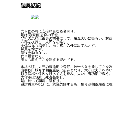
陸奥話記
六ヶ郡の司に安倍頼良なる者有り。
是は同(安倍)忠良の子也。
父祖の忠頼は東夷の酋長にして、威風大いに振るい、村落
六郡を横行し、人民を刧略す。
子孫は尤も滋蔓し、漸く衣川の外に出でんとす。
賦貢を輸ばず。
傭役を勤るなし。
代々驕奢なり。
誰人も敢えて之を制する能わざる。
永承の頃、大守の藤原朝臣登任、数千の兵を発して之を攻
出羽秋田城介平朝臣重成は前鋒となり、大守は夫子を率い
頼良諸郡の俘囚を以って之を拒み、大いに鬼功部で戦う。
大守軍は敗績し死者甚多し。
是に於いて朝廷に議有り。
追討将軍を択ぶに、衆議の帰する所、独り源朝臣頼義に在