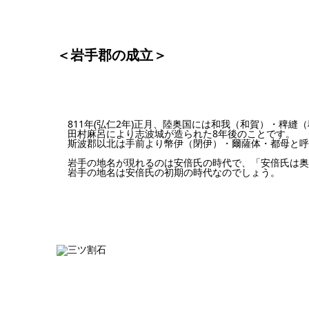
＜岩手郡の成立＞
811年(弘仁2年)正月、陸奥国には和我（和賀）・稗
田村麻呂により志波城が造られた8年後のことです。
斯波郡以北は手前より幣伊（閉伊）・爾薩体・都母と呼
岩手の地名が現れるのは安倍氏の時代で、「安倍氏は奥
岩手の地名は安倍氏の初期の時代なのでしょう。