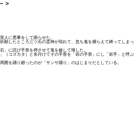
－＞
里人に悪事をして困らせた。
祈願したところ三ツ石の霊神が現れて、忽ち鬼を捕らえて縛ってしまっ
石」に詫び手形を押させて鬼を赦して帰した。
」（コズカタ）と名付けてその手形を「岩の手形」にし「岩手」と呼ぶ
周囲を踊り廻ったのが「サンサ踊り」のはじまりだとしている。