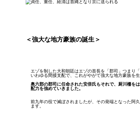
＜強大な地方豪族の誕生＞
エゾを制した大和朝廷はエゾの首長を「郡司」つまり「
いわゆる間接支配で、これがやがて強大な地方豪族を生
奥六郡の郡司に任命された安倍氏もそれで、厨川柵をは
配力を強めていきました。
前九年の役で滅ぼされましたが、その発端となった阿久
ます。