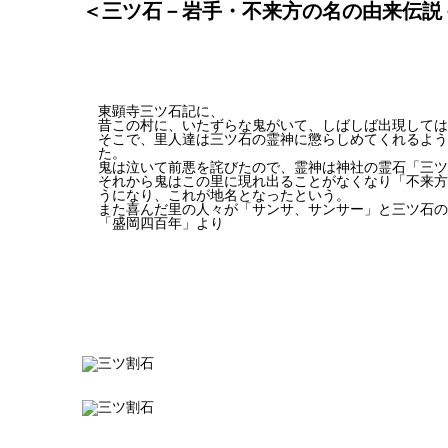
＜三ツ石－岩手・不来方の名の由来伝説
東顕寺三ツ石記に、
昔この村に、いたずらな鬼がいて、しばしば出現しては
そこで、里人達は三ツ石の霊神に懲らしめてくれるよう
た。
鬼は泣いて前悪を詫びたので、霊神は神社の霊石「三ツ
それから鬼はこの里に現れ出ることがなくなり「不来方
うになり、これが地名となったという。
また喜んだ里の人々が「サンサ、サンサー」と三ツ石の
「盛岡四百年」より