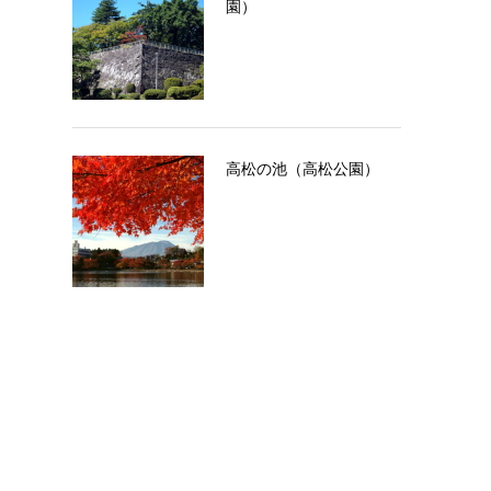
園）
高松の池（高松公園）