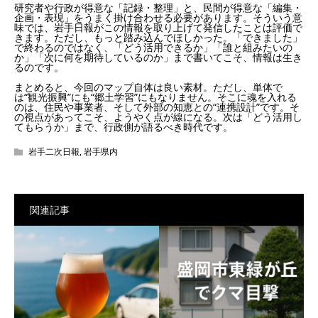
研究者や行政が得意な「記録・整理」と、民間が得意な「編集・
企画・表現」をうまく掛け合わせる必要があります。そういう意
味では、岩手日報がこの情報を取り上げて発信したことは評価で
きます。ただし、もっと踏み込んでほしかった。「できました」
で終わるのではなく、「どう活用できるか」「誰と組みたいの
か」「次に何を期待しているのか」まで書いてこそ、情報は生き
るのです。
まとめると、今回のマップ自体は良い素材。ただし、単体で
は“観光振興”にも“郷土学習”にもなりません。そこに魂を入れる
のは、住民や事業者、そして外部の知恵との“連携設計”です。そ
の視点があってこそ、ようやく点が線になる。次は「どう活用し
てもらうか」まで、行政側が語るべき時代です。
岩手二次日報
,
岩手県内
関連記事