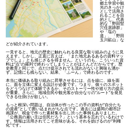
郷土学習や観
光のきっかけ
として活用さ
れることを目
的とし、代表
的な「野田竪
穴住居跡群」
や「塩の
道」、「野田
玉川鉱山」な
どが紹介されています。
一見すると、地元の歴史に触れられる良質な取り組みのように見
えます。しかし、正直に言えば、「また地元あるあるの資料マッ
プでしょ」とも感じざるを得ません。というのも、こういった資
料は“点”の羅列で終わってしまうことがほとんどだからです。歴
史教育と同じで、点だけ提示されても流れがないと興味も湧か
ず、記憶にも残らない。結果、「ふーん」で終わるのです。
本当に価値ある取り組みに昇華させるには、点を線に、線を面
に、面を立体に変える設計が必要です。つまり、個々のスポット
をどうつなげて体験できるか、そのストーリー性や巡り方の提示
が重要。さらに、地域住民や観光客が自分なりの“ルート”を発見
できる仕掛けが欲しい。
もっと根深い問題は、自治体が作ったこの手の資料が“自分たち
の資産”として囲い込まれがちな点です。過去には盛岡の都市計
画課が、税金で作った素材集を出し渋った事例もありました。
「公務員の雇い主は住民だろ？」という基本を忘れているわけで
す。情報は活用されてこそ意味がある。それを妨げるのが“利権
化”です。