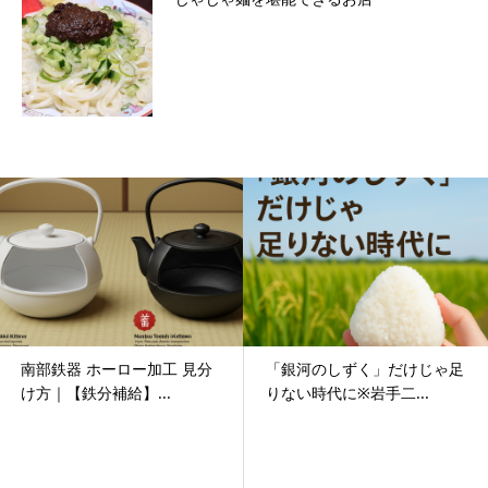
器 ホーロー加工 見分
「銀河のしずく」だけじゃ足
「捌き
鉄分補給】...
りない時代に※岩手二...
る人々