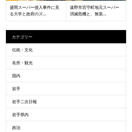
盛岡スーパー侵入事件に見
遠野市宮守町地元スーパー
る大学と政府のズ...
消滅危機と、無策...
カテゴリー
伝統・文化
名所・観光
国内
岩手
岩手二次日報
岩手県内
政治