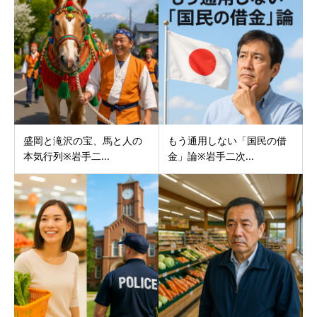
盛岡と滝沢の宝、馬と人の
もう通用しない「国民の借
本気行列※岩手二...
金」論※岩手二次...