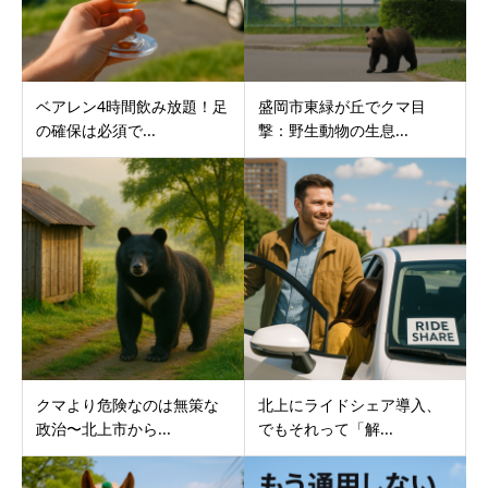
ベアレン4時間飲み放題！足
盛岡市東緑が丘でクマ目
の確保は必須で...
撃：野生動物の生息...
クマより危険なのは無策な
北上にライドシェア導入、
政治〜北上市から...
でもそれって「解...