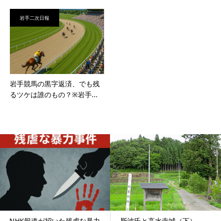
岩手二次日報
岩手競馬の黒字返済、でも残
るツケは誰のもの？※岩手...
NHK報道が招いた残虐な暴力
斯波氏と高水寺城（下）