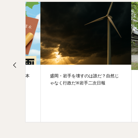
む“日本
盛岡・岩手を壊すのは誰だ？自然じ
盛岡ヒ
ゃなく行政だ※岩手二次日報
神社 