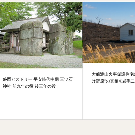
大船渡山火事仮設住宅の裏にあ
ストリー 平安時代中期 三ツ石
け野原”の真相※岩手二次日報
前九年の役 後三年の役