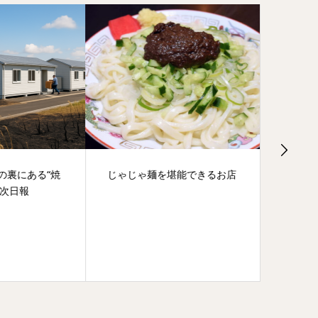
る“焼
じゃじゃ麺を堪能できるお店
クマ出
（釜石