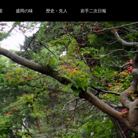
産
盛岡の味
歴史・先人
岩手二次日報