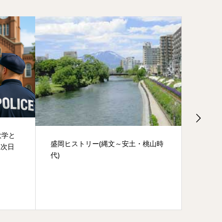
大学と
盛岡ヒストリー(縄文～安土・桃山時
盛岡ヒ
二次日
代)