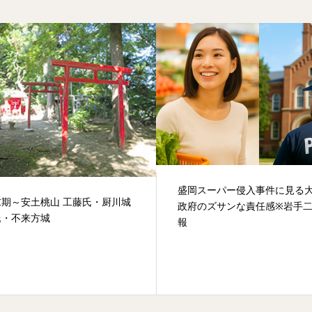
盛岡スーパー侵入事件に見る
末期～安土桃山 工藤氏・厨川城
政府のズサンな責任感※岩手
氏・不来方城
報