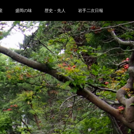
産
盛岡の味
歴史・先人
岩手二次日報