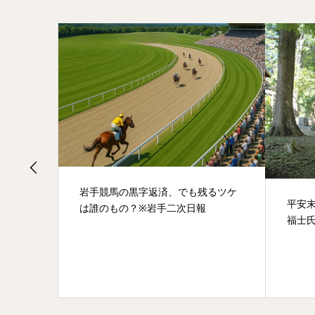
岩手競馬の黒字返済、でも残るツケ
平安
は誰のもの？※岩手二次日報
福士