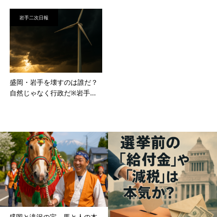
岩手二次日報
盛岡・岩手を壊すのは誰だ？
自然じゃなく行政だ※岩手...
盛岡と滝沢の宝、馬と人の本