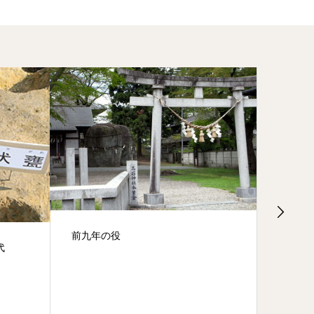
前九年の役
代
盛岡ヒ