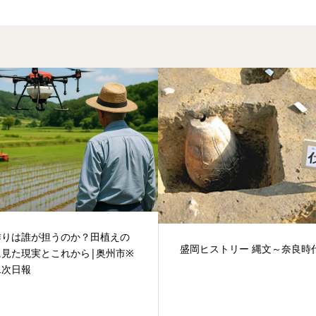
作りは誰が担うのか？田植えの
盛岡ヒストリー 縄文～奈良時
に見た現実とこれから|奥州市※
二次日報