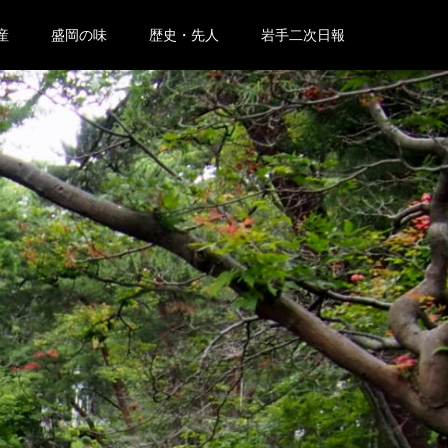
産
盛岡の味
歴史・先人
岩手二次日報