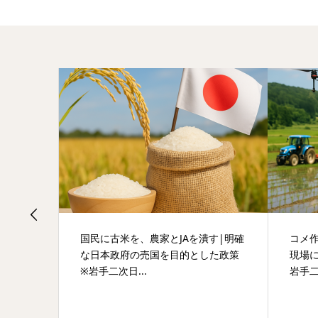
5選】歴
国民に古米を、農家とJAを潰す|明確
コメ
な日本政府の売国を目的とした政策
現場
※岩手二次日...
岩手