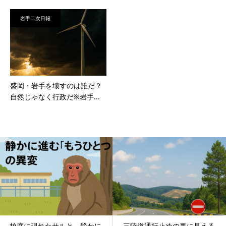
岩手二次日報
盛岡・岩手を壊すのは誰だ？
自然じゃなく行政だ※岩手...
校庭に現れたサルと、静かに
三陸道通行止めの裏に見える