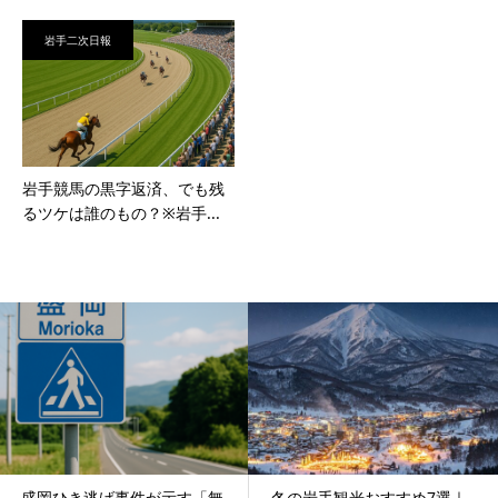
岩手二次日報
岩手競馬の黒字返済、でも残
るツケは誰のもの？※岩手...
盛岡ひき逃げ事件が示す「無
冬の岩手観光おすすめ7選｜