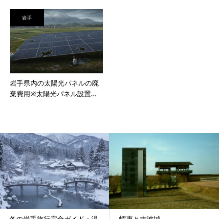
岩手
岩手県内の太陽光パネルの廃
棄費用※太陽光パネル設置...
冬の岩手旅行完全ガイド：温
蝦夷と志波城