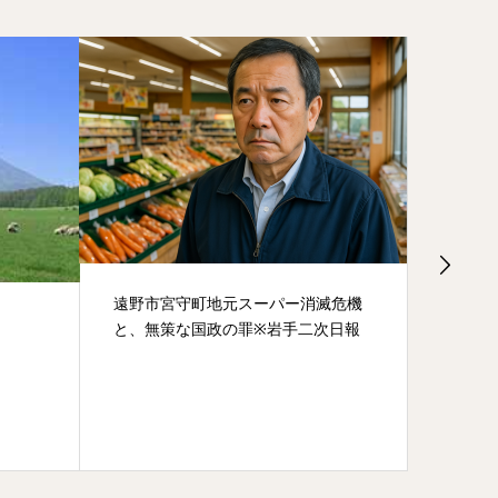
遠野市宮守町地元スーパー消滅危機
盛岡・
と、無策な国政の罪※岩手二次日報
ゃなく