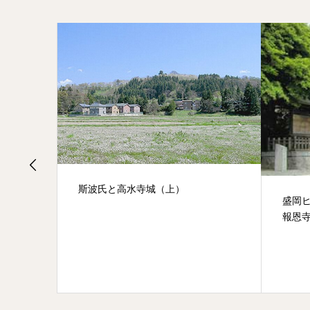
斯波氏と高水寺城（上）
盛岡ヒ
報恩寺