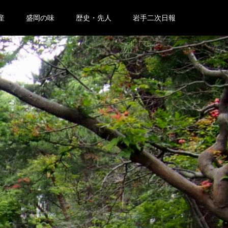
産
盛岡の味
歴史・先人
岩手二次日報