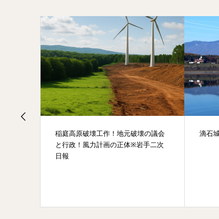
火事件
稲庭高原破壊工作！地元破壊の議会
滴石
火の真
と行政！風力計画の正体※岩手二次
日報