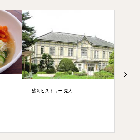
盛岡ヒストリー 先人
盛岡ヒ
代)