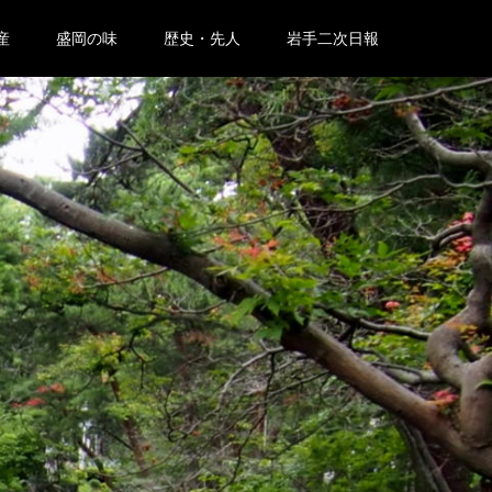
産
盛岡の味
歴史・先人
岩手二次日報