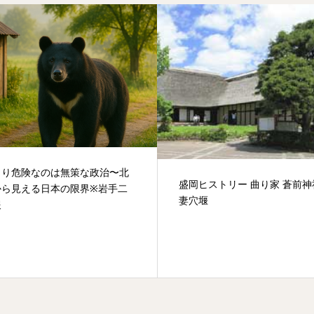
より危険なのは無策な政治〜北
盛岡ヒストリー 曲り家 蒼前神
から見える日本の限界※岩手二
妻穴堰
報