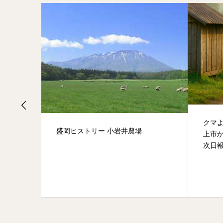
【老舗お
クマ
盛岡ヒストリー 小岩井農場
法
上市
次日