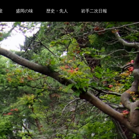
産
盛岡の味
歴史・先人
岩手二次日報