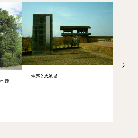
蝦夷と志波城
高松の
社 鹿