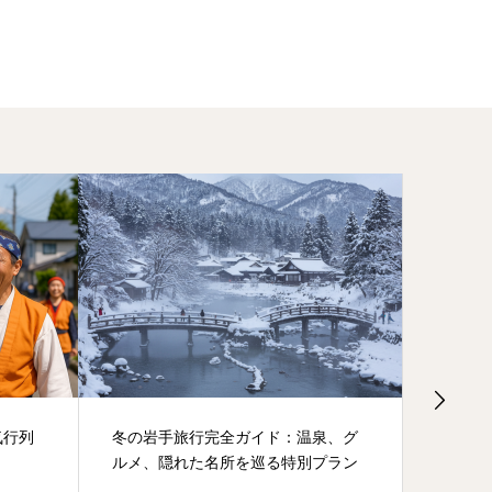
気行列
冬の岩手旅行完全ガイド：温泉、グ
蝦夷と
ルメ、隠れた名所を巡る特別プラン