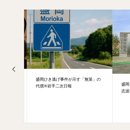
NG？】
盛岡ひき逃げ事件が示す「無策」の
盛岡ヒ
代償※岩手二次日報
志波城