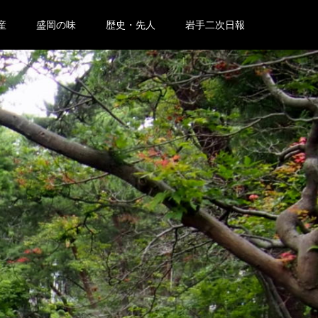
産
盛岡の味
歴史・先人
岩手二次日報