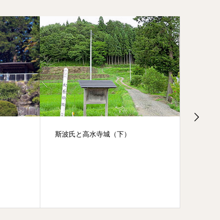
斯波氏と高水寺城（下）
クマよ
上市か
次日報