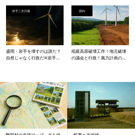
岩手二次日報
国内
盛岡・岩手を壊すのは誰だ？
稲庭高原破壊工作！地元破壊
自然じゃなく行政だ※岩手...
の議会と行政！風力計画の...
野田村の史跡マップ、点を線
蝦夷と志波城