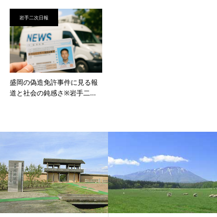
岩手二次日報
盛岡の偽造免許事件に見る報
道と社会の鈍感さ※岩手二...