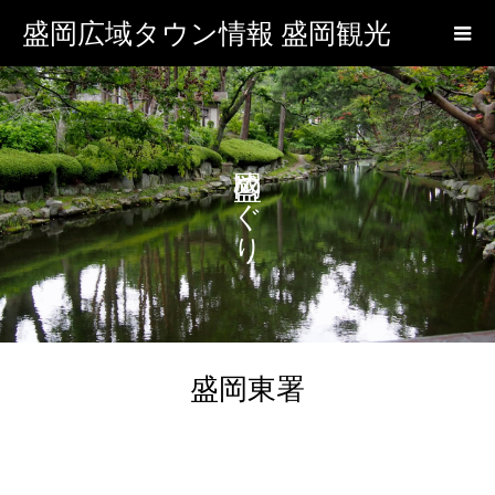
盛岡広域タウン情報 盛岡観光
盛岡めぐり
盛岡東署