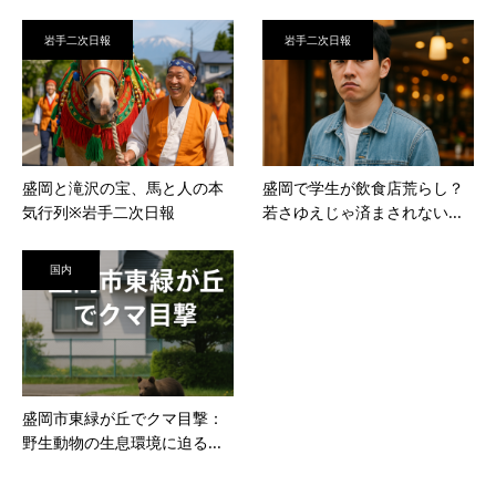
岩手二次日報
岩手二次日報
盛岡と滝沢の宝、馬と人の本
盛岡で学生が飲食店荒らし？
気行列※岩手二次日報
若さゆえじゃ済まされない...
国内
盛岡市東緑が丘でクマ目撃：
野生動物の生息環境に迫る...