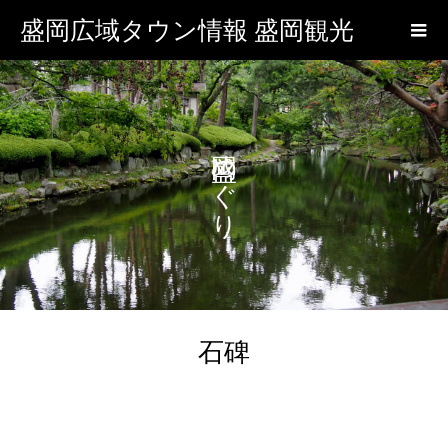
盛岡広域タウン情報 盛岡観光
盛岡めぐり
石碑