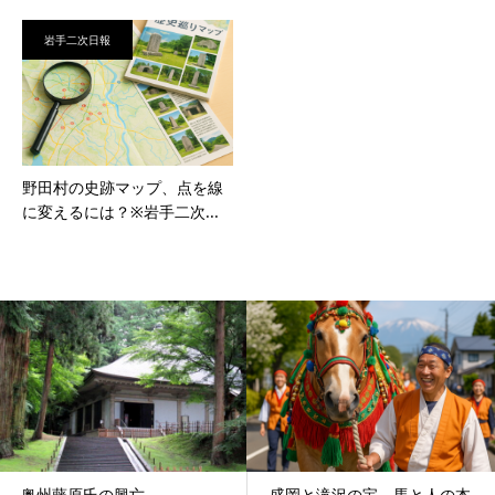
岩手二次日報
野田村の史跡マップ、点を線
に変えるには？※岩手二次...
奥州藤原氏の興亡
盛岡と滝沢の宝、馬と人の本