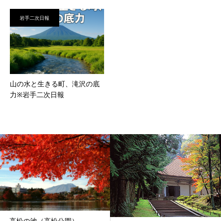
岩手二次日報
山の水と生きる町、滝沢の底
力※岩手二次日報
高松の池（高松公園）