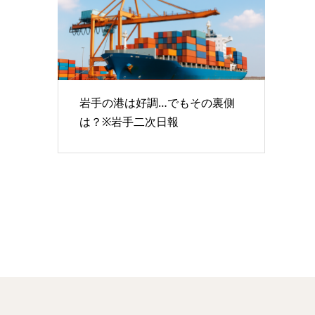
岩手の港は好調…でもその裏側
は？※岩手二次日報