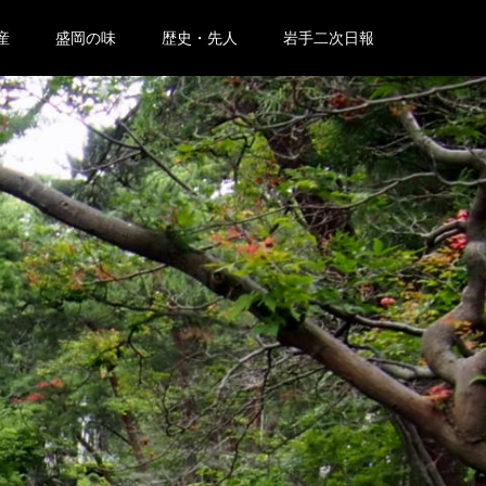
産
盛岡の味
歴史・先人
岩手二次日報