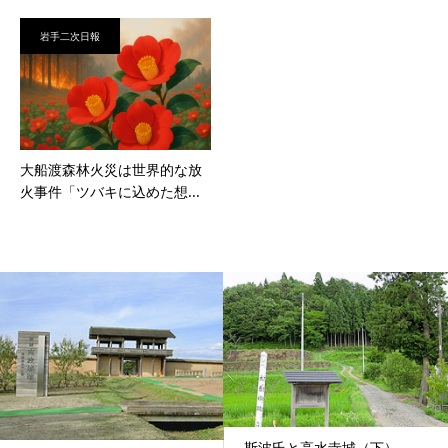
岩手二次日報
大船渡森林火災は世界的な放
火事件「ツバキに込めた想...
斯波氏と高水寺城（下）